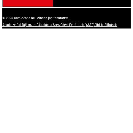
© 2026 ComicZone.hu. Minden jog fenntartva.
Adatkezelési Tájékoztató
Általános Szerződési Feltételek (ÁSZF)
Süti beállítások