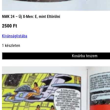
NMK 24 – Új X-Men: E, mint Eltörölni
2500
Ft
Kívánságlistába
1 készleten
Kosárba teszem