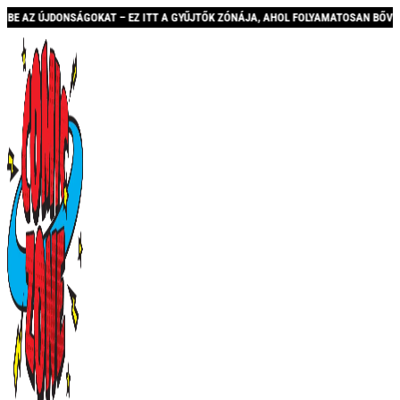
 EZ ITT A GYŰJTŐK ZÓNÁJA, AHOL FOLYAMATOSAN BŐVÜLŐ KÍNÁLATTAL ÉS AKCIÓKK