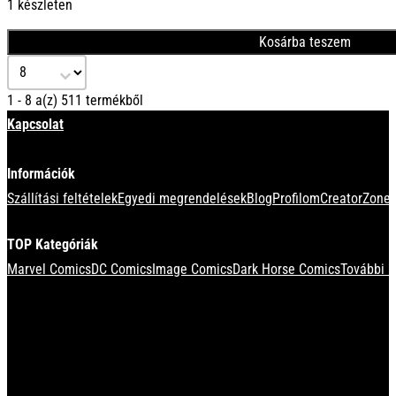
1 készleten
Kosárba teszem
Select number per page
1 - 8 a(z) 511 termékből
Kapcsolat
Információk
Szállítási feltételek
Egyedi megrendelések
Blog
Profilom
CreatorZone 
TOP Kategóriák
Marvel Comics
DC Comics
Image Comics
Dark Horse Comics
További k