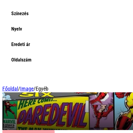
Korszak
Select content
Színezés
Select content
Színezés
Select content
Select content
Nyelv
Nyelv
Select content
Select content
Eredeti ár
Eredeti ár
Select content
Oldalszám
Select content
Oldalszám
Select content
Select content
Főoldal
/
Image
/
Egyéb
Egyéb