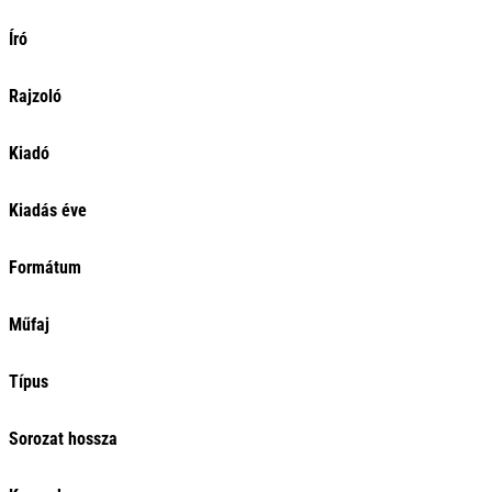
Borító rajzoló
Select content
Író
Select content
Író
Select content
Rajzoló
Select content
Rajzoló
Select content
Kiadó
Select content
Kiadó
Select content
Kiadás éve
Select content
Kiadás éve
Select content
Formátum
Select content
Formátum
Select content
Műfaj
Select content
Műfaj
Select content
Típus
Select content
Típus
Select content
Select content
Sorozat hossza
Sorozat hossza
Select content