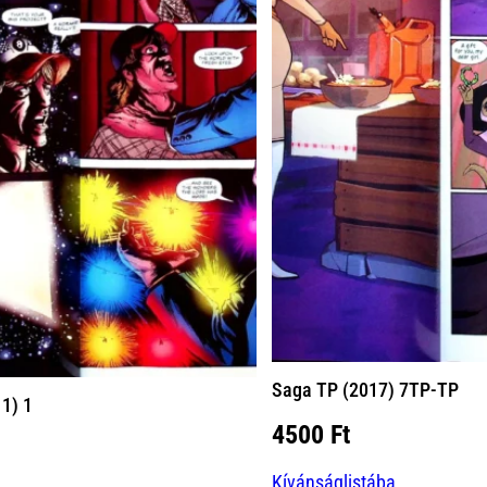
Saga TP (2017) 7TP-TP
11) 1
4500
Ft
Kívánságlistába