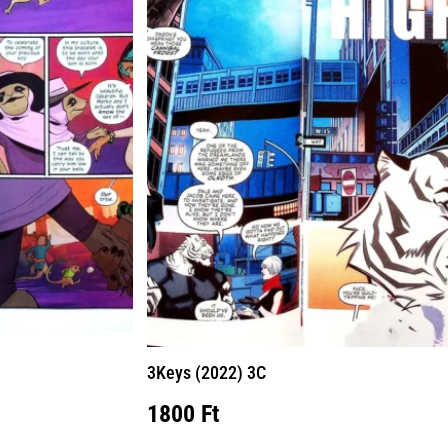
3Keys (2022) 3C
1800
Ft