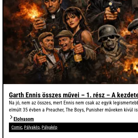
Garth Ennis összes művei – 1. rész – A kezdet
Na jó, nem az összes, mert Ennis nem csak az egyik legismertebb
elmúlt 35 évben a Preacher, The Boys, Punisher műveken kívül 
Elolvasom
Comic
,
Pályakép
,
Pályakép