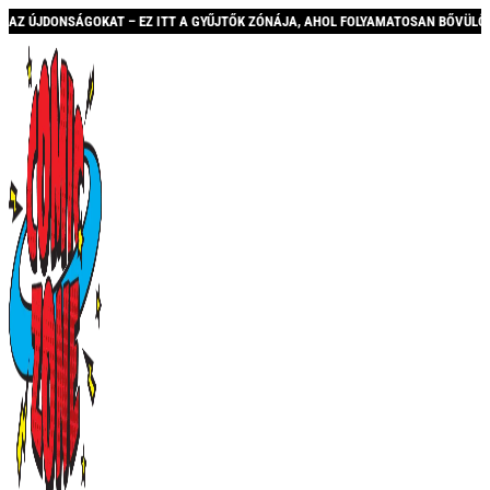
KAT – EZ ITT A GYŰJTŐK ZÓNÁJA, AHOL FOLYAMATOSAN BŐVÜLŐ KÍNÁLATTAL ÉS AK