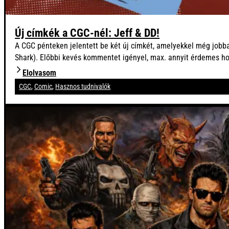
Új címkék a CGC-nél: Jeff & DD!
A CGC pénteken jelentett be két új címkét, amelyekkel még jobba
Shark). Előbbi kevés kommentet igényel, max. annyit érdemes ho
Elolvasom
CGC
,
Comic
,
Hasznos tudnivalók