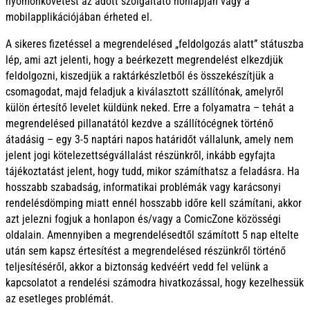
nyomonkövetést az adott szolgáltató honlapján vagy a
mobilapplikációjában érheted el.
A sikeres fizetéssel a megrendelésed „feldolgozás alatt” státuszba
lép, ami azt jelenti, hogy a beérkezett megrendelést elkezdjük
feldolgozni, kiszedjük a raktárkészletből és összekészítjük a
csomagodat, majd feladjuk a kiválasztott szállítónak, amelyről
külön értesítő levelet küldünk neked. Erre a folyamatra – tehát a
megrendelésed pillanatától kezdve a szállítócégnek történő
átadásig – egy 3-5 naptári napos határidőt vállalunk, amely nem
jelent jogi kötelezettségvállalást részünkről, inkább egyfajta
tájékoztatást jelent, hogy tudd, mikor számíthatsz a feladásra. Ha
hosszabb szabadság, informatikai problémák vagy karácsonyi
rendelésdömping miatt ennél hosszabb időre kell számítani, akkor
azt jelezni fogjuk a honlapon és/vagy a ComicZone közösségi
oldalain. Amennyiben a megrendelésedtől számított 5 nap eltelte
után sem kapsz értesítést a megrendelésed részünkről történő
teljesítéséről, akkor a biztonság kedvéért vedd fel velünk a
kapcsolatot a rendelési számodra hivatkozással, hogy kezelhessük
az esetleges problémát.