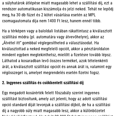
a súlyhatárok átlépése miatt magasabb lehet a szállítási díj, ezt a
rendszer automatikusan kiszámolja és jelzi neked. Tehát ne lepődj
meg, ha 30 db füzet és 2 kötet vásárlása esetén az MPL
csomagautomata díja nem 1400 Ft lesz, hanem ennél több.
Ha a térképen vagy a baloldali listában rákattintasz a kiválasztott
szállítási módra (pl. automatára vagy átvevőhelyre), akkor az
„Átvétel itt” gombbal véglegesítheted a választásodat. Ha
kiválasztottad a neked megfelelő opciót, akkor a pénztároldalon
mindent egyben megtekinthetsz, mielőtt a fizetésre tovább lépsz.
Láthatod a kosaradban levő összes terméket, azok tételenkénti
árát, a kiválasztott szállítási opciót és annak árát is, valamint egy
végösszeget is, amelyet megrendelés esetén fizetni fogsz.
2. Ingyenes szállítás és csökkentett szállítási díj
Egy megadott kosárérték felett főszabály szerint ingyenes
szállítást biztosítunk, amely azt jelenti, hogy az adott szállítási
opció standard díját levonjuk a szállítási díjból, de ha a szállítási
díj a nagyobb súly miatt magasabb lesz, akkor a különbözetet