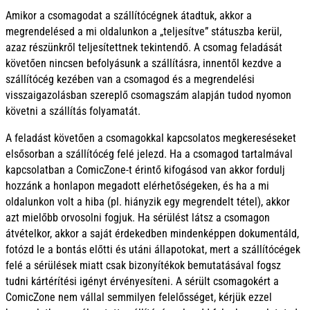
Amikor a csomagodat a szállítócégnek átadtuk, akkor a
megrendelésed a mi oldalunkon a „teljesítve” státuszba kerül,
azaz részünkről teljesítettnek tekintendő. A csomag feladását
követően nincsen befolyásunk a szállításra, innentől kezdve a
szállítócég kezében van a csomagod és a megrendelési
visszaigazolásban szereplő csomagszám alapján tudod nyomon
követni a szállítás folyamatát.
A feladást követően a csomagokkal kapcsolatos megkereséseket
elsősorban a szállítócég felé jelezd. Ha a csomagod tartalmával
kapcsolatban a ComicZone-t érintő kifogásod van akkor fordulj
hozzánk a honlapon megadott elérhetőségeken, és ha a mi
oldalunkon volt a hiba (pl. hiányzik egy megrendelt tétel), akkor
azt mielőbb orvosolni fogjuk. Ha sérülést látsz a csomagon
átvételkor, akkor a saját érdekedben mindenképpen dokumentáld,
fotózd le a bontás előtti és utáni állapotokat, mert a szállítócégek
felé a sérülések miatt csak bizonyítékok bemutatásával fogsz
tudni kártérítési igényt érvényesíteni. A sérült csomagokért a
ComicZone nem vállal semmilyen felelősséget, kérjük ezzel