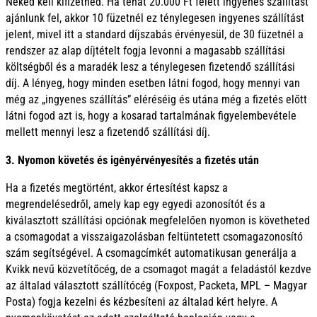
Neked kell kifizetned. Ha tehát 20.000 Ft felett ingyenes szállítást
ajánlunk fel, akkor 10 füzetnél ez ténylegesen ingyenes szállítást
jelent, mivel itt a standard díjszabás érvényesül, de 30 füzetnél a
rendszer az alap díjtételt fogja levonni a magasabb szállítási
költségből és a maradék lesz a ténylegesen fizetendő szállítási
díj. A lényeg, hogy minden esetben látni fogod, hogy mennyi van
még az „ingyenes szállítás” eléréséig és utána még a fizetés előtt
látni fogod azt is, hogy a kosarad tartalmának figyelembevétele
mellett mennyi lesz a fizetendő szállítási díj.
3. Nyomon követés és igényérvényesítés a fizetés után
Ha a fizetés megtörtént, akkor értesítést kapsz a
megrendelésedről, amely kap egy egyedi azonosítót és a
kiválasztott szállítási opciónak megfelelően nyomon is követheted
a csomagodat a visszaigazolásban feltüntetett csomagazonosító
szám segítségével. A csomagcímkét automatikusan generálja a
Kvikk nevű közvetítőcég, de a csomagot magát a feladástól kezdve
az általad választott szállítócég (Foxpost, Packeta, MPL – Magyar
Posta) fogja kezelni és kézbesíteni az általad kért helyre. A