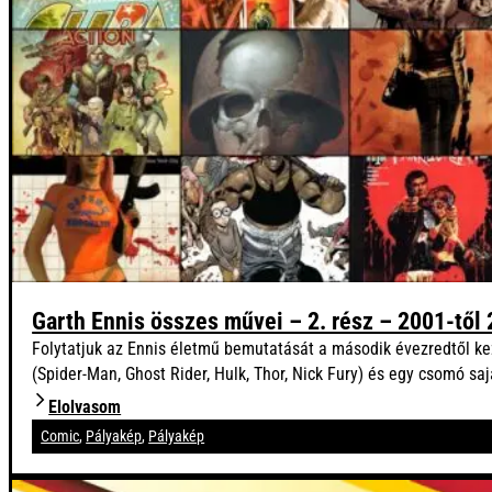
Garth Ennis összes művei – 2. rész – 2001-től
Folytatjuk az Ennis életmű bemutatását a második évezredtől kez
(Spider-Man, Ghost Rider, Hulk, Thor, Nick Fury) és egy csomó sa
Elolvasom
Comic
,
Pályakép
,
Pályakép