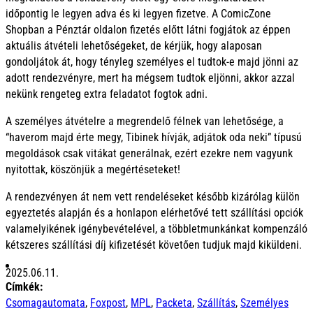
időpontig le legyen adva és ki legyen fizetve. A ComicZone
Shopban a Pénztár oldalon fizetés előtt látni fogjátok az éppen
aktuális átvételi lehetőségeket, de kérjük, hogy alaposan
gondoljátok át, hogy tényleg személyes el tudtok-e majd jönni az
adott rendezvényre, mert ha mégsem tudtok eljönni, akkor azzal
nekünk rengeteg extra feladatot fogtok adni.
A személyes átvételre a megrendelő félnek van lehetősége, a
“haverom majd érte megy, Tibinek hívják, adjátok oda neki” típusú
megoldások csak vitákat generálnak, ezért ezekre nem vagyunk
nyitottak, köszönjük a megértéseteket!
A rendezvényen át nem vett rendeléseket később kizárólag külön
egyeztetés alapján és a honlapon elérhetővé tett szállítási opciók
valamelyikének igénybevételével, a többletmunkánkat kompenzáló
kétszeres szállítási díj kifizetését követően tudjuk majd kiküldeni.
2025.06.11.
Címkék:
Csomagautomata
,
Foxpost
,
MPL
,
Packeta
,
Szállítás
,
Személyes