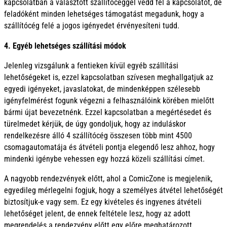
kapcsolatban a választott szállítócéggel vedd fel a kapcsolatot, de
feladóként minden lehetséges támogatást megadunk, hogy a
szállítócég felé a jogos igényedet érvényesíteni tudd.
4. Egyéb lehetséges szállítási módok
Jelenleg vizsgálunk a fentieken kívül egyéb szállítási
lehetőségeket is, ezzel kapcsolatban szívesen meghallgatjuk az
egyedi igényeket, javaslatokat, de mindenképpen szélesebb
igényfelmérést fogunk végezni a felhasználóink körében mielőtt
bármi újat bevezetnénk. Ezzel kapcsolatban a megértésedet és
türelmedet kérjük, de úgy gondoljuk, hogy az induláskor
rendelkezésre álló 4 szállítócég összesen több mint 4500
csomagautomatája és átvételi pontja elegendő lesz ahhoz, hogy
mindenki igénybe vehessen egy hozzá közeli szállítási címet.
A nagyobb rendezvények előtt, ahol a ComicZone is megjelenik,
egyedileg mérlegelni fogjuk, hogy a személyes átvétel lehetőségét
biztosítjuk-e vagy sem. Ez egy kivételes és ingyenes átvételi
lehetőséget jelent, de ennek feltétele lesz, hogy az adott
megrendelés a rendezvény előtt egy előre meghatározott