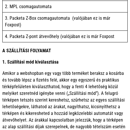
2. MPL csomagautomata
3. Packeta Z-Box csomagautomata (valójában ez is már
Foxpost)
4. Packeta Z-pont átvevőhely (valójában ez is már Foxpost
A SZÁLLÍTÁSI FOLYAMAT
1. Szállítási mód kiválasztása
Amikor a webshopban egy vagy több terméket beraksz a kosárba
és tovább lépsz a fizetés felé, akkor egy egyszerű és praktikus
térképfelületen kiválaszthatod, hogy a fenti 4 lehetőség közül
melyiket szeretnéd igénybe venni („Szállítási mód”). A felugró
térképen tetszés szerint kereshetsz, szűrhetsz az egyes szállítási
lehetőségekre, láthatod az árakat, nagyíthatsz, kicsinyíthetsz a
térképen és kikeresheted a hozzád legközelebbi automatát vagy
átvevőhelyet. Az árakkal kapcsolatban jelezzük, hogy a térképen
az alap szállítási díjak szerepelnek, de nagyobb tételszám esetén