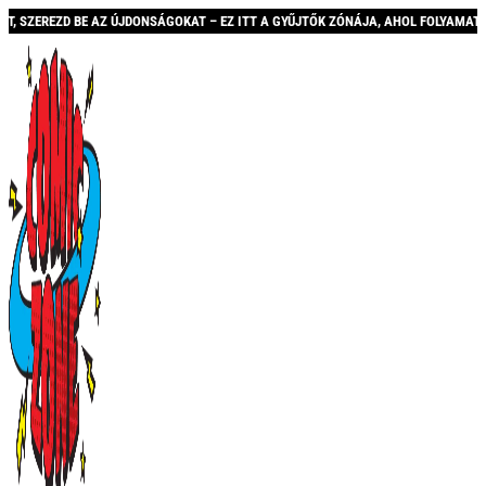
 AZ ÚJDONSÁGOKAT – EZ ITT A GYŰJTŐK ZÓNÁJA, AHOL FOLYAMATOSAN BŐVÜLŐ KÍN