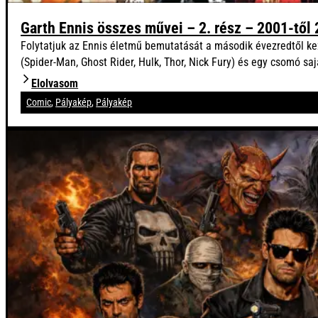
Garth Ennis összes művei – 2. rész – 2001-től
Folytatjuk az Ennis életmű bemutatását a második évezredtől kez
(Spider-Man, Ghost Rider, Hulk, Thor, Nick Fury) és egy csomó sa
Elolvasom
Comic
,
Pályakép
,
Pályakép