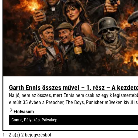
Garth Ennis összes művei – 1. rész – A kezdet
Na jó, nem az összes, mert Ennis nem csak az egyik legismertebb
elmúlt 35 évben a Preacher, The Boys, Punisher műveken kívül 
Elolvasom
Comic
,
Pályakép
,
Pályakép
1 - 2 a(z) 2 bejegyzésből