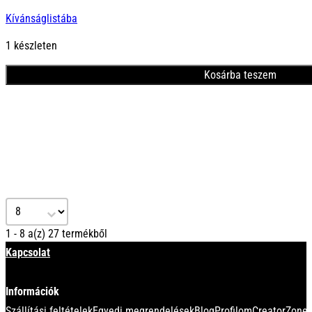
Kívánságlistába
1 készleten
Kosárba teszem
Select number per page
1 - 8 a(z) 27 termékből
Kapcsolat
Információk
Szállítási feltételek
Egyedi megrendelések
Blog
Profilom
CreatorZone 