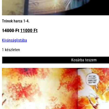
Trónok harca 1-4.
Original
Current
14000
Ft
11000
Ft
price
price
Kívánságlistába
was:
is:
14000 Ft.
11000 Ft.
1 készleten
Kosárba teszem