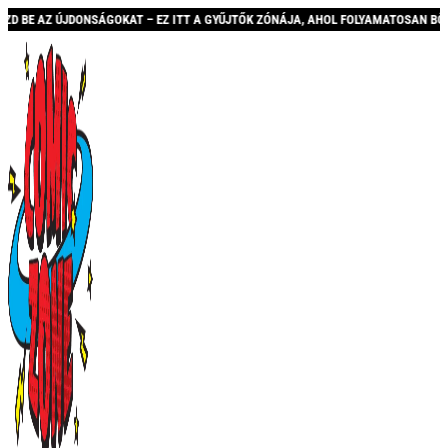
AT – EZ ITT A GYŰJTŐK ZÓNÁJA, AHOL FOLYAMATOSAN BŐVÜLŐ KÍNÁLATTAL ÉS AKC