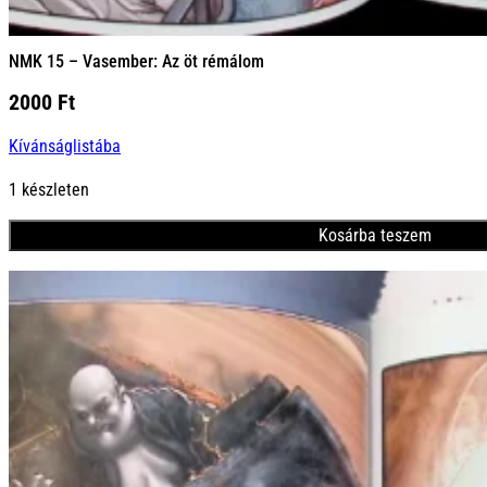
NMK 15 – Vasember: Az öt rémálom
2000
Ft
Kívánságlistába
1 készleten
Kosárba teszem