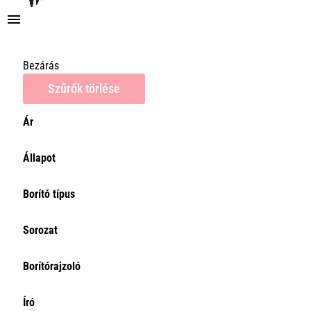
Bezárás
Szűrők törlése
Ár
Ár
Állapot
0Ft
Törlés
Borító típus
Sorozat
Borítórajzoló
Író