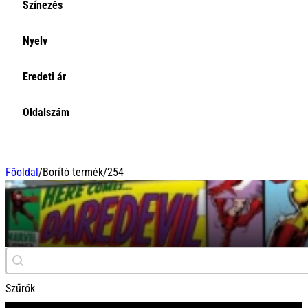
Színezés
Nyelv
Eredeti ár
Oldalszám
Főoldal
/
Borító termék
/
254
254
Keresés
Search content
Szűrők