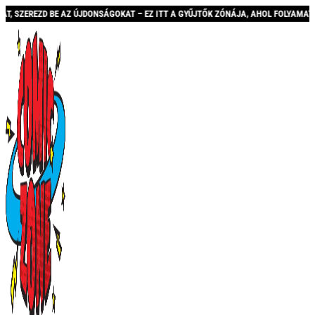
ZD BE AZ ÚJDONSÁGOKAT – EZ ITT A GYŰJTŐK ZÓNÁJA, AHOL FOLYAMATOSAN BŐVÜL