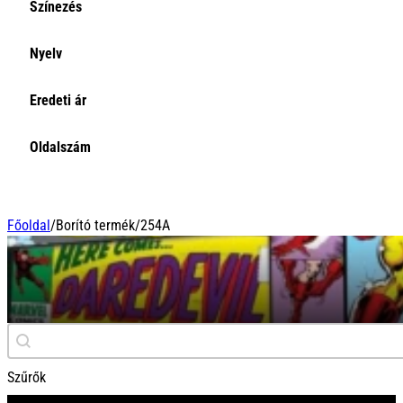
Színezés
Nyelv
Eredeti ár
Oldalszám
Főoldal
/
Borító termék
/
254A
254A
Keresés
Search content
Szűrők