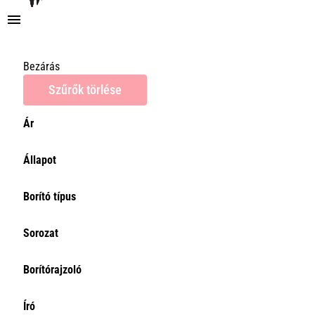
Bezárás
Szűrők törlése
Ár
Ár
Állapot
0Ft
Törlés
Borító típus
Sorozat
Borítórajzoló
Író