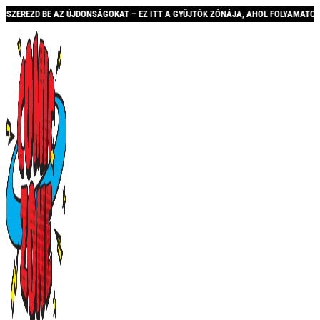
 BE AZ ÚJDONSÁGOKAT – EZ ITT A GYŰJTŐK ZÓNÁJA, AHOL FOLYAMATOSAN BŐVÜLŐ 