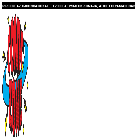
NSÁGOKAT – EZ ITT A GYŰJTŐK ZÓNÁJA, AHOL FOLYAMATOSAN BŐVÜLŐ KÍNÁLATTAL 