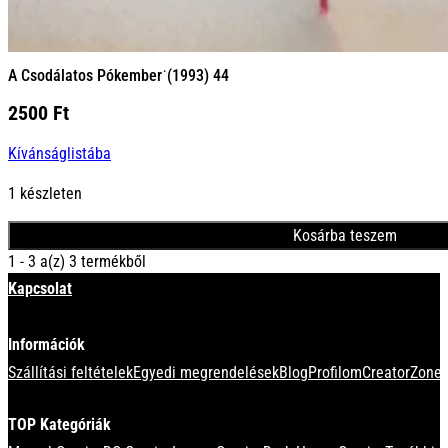
A Csodálatos Pókember˙(1993) 44
2500
Ft
Kívánságlistába
1 készleten
Kosárba teszem
1 - 3 a(z) 3 termékből
Kapcsolat
Információk
Szállítási feltételek
Egyedi megrendelések
Blog
Profilom
CreatorZone 
TOP Kategóriák