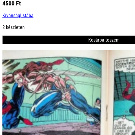
4500
Ft
Kívánságlistába
2 készleten
Kosárba teszem