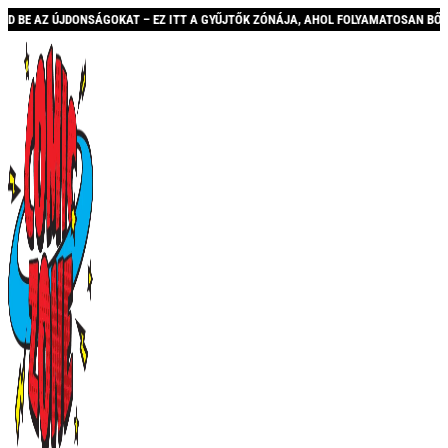
 – EZ ITT A GYŰJTŐK ZÓNÁJA, AHOL FOLYAMATOSAN BŐVÜLŐ KÍNÁLATTAL ÉS AKCIÓK