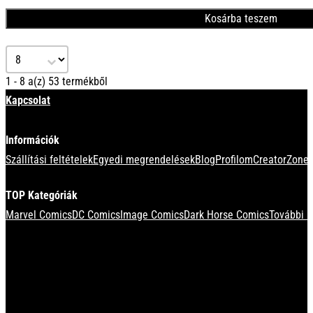
Kosárba teszem
Select number per page
1 - 8 a(z) 53 termékből
Kapcsolat
Információk
Szállítási feltételek
Egyedi megrendelések
Blog
Profilom
CreatorZone 
TOP Kategóriák
Marvel Comics
DC Comics
Image Comics
Dark Horse Comics
További k