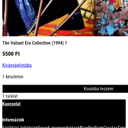
The Valiant Era Collection (1994) 1
5500
Ft
Kívánságlistába
1 készleten
Kosárba teszem
1 találat
Kapcsolat
Információk
Szállítási feltételek
Egyedi megrendelések
Blog
Profilom
CreatorZone 