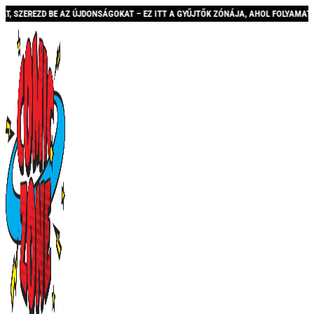
 AZ ÚJDONSÁGOKAT – EZ ITT A GYŰJTŐK ZÓNÁJA, AHOL FOLYAMATOSAN BŐVÜLŐ KÍN