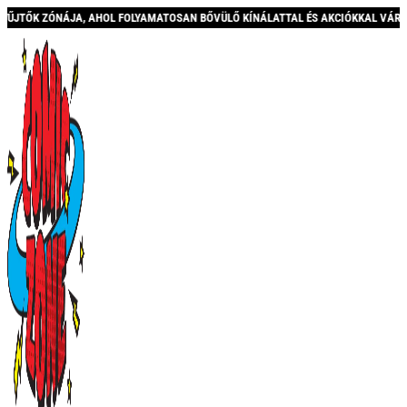
A, AHOL FOLYAMATOSAN BŐVÜLŐ KÍNÁLATTAL ÉS AKCIÓKKAL VÁRUNK! *** INGYENES