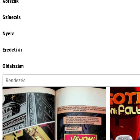
Korszak
Select content
Korszak
Select content
Színezés
Select content
Színezés
Select content
Select content
Nyelv
Nyelv
Select content
Select content
Eredeti ár
Eredeti ár
Select content
Oldalszám
Select content
Oldalszám
Rendezés
Select content
Sort content
Sort content
Select content