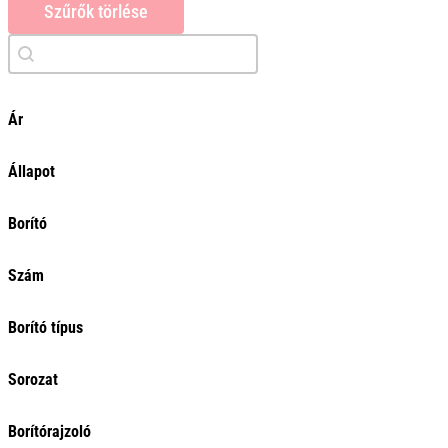
Szűrők törlése
Keresés
Search content
Ár
Akciós
Akciós
(4)
Állapot
Ár
Állapot
Select content
Borító
Select content
800Ft - 4000Ft
Törlés
Borito
Select content
Szám
Select content
Szam
Select content
Borító típus
Select content
Borító típus
Select content
Sorozat
Select content
Sorozat
Select content
Borítórajzoló
Select content