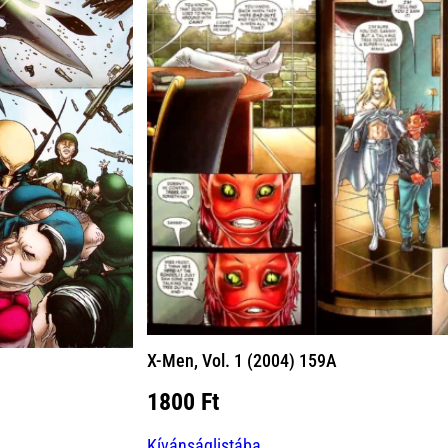
X-Men, Vol. 1 (2004) 159A
1800
Ft
Kívánságlistába