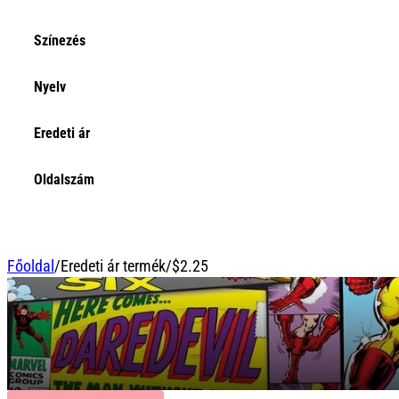
Korszak
Select content
Színezés
Select content
Színezés
Select content
Select content
Nyelv
Nyelv
Select content
Select content
Eredeti ár
Eredeti ár
Select content
Oldalszám
Select content
Oldalszám
Select content
Select content
Főoldal
/
Eredeti ár termék
/
$2.25
$2.25