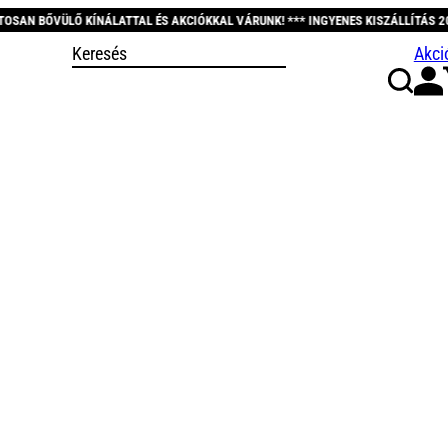
ATTAL ÉS AKCIÓKKAL VÁRUNK! *** INGYENES KISZÁLLÍTÁS 20.000 FT FELETT! **
Akci