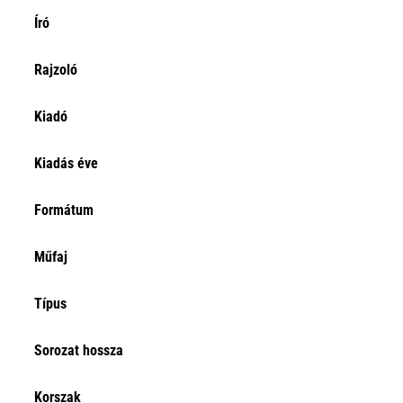
Borító rajzoló
Select content
Író
Select content
Író
Select content
Rajzoló
Select content
Rajzoló
Select content
Kiadó
Select content
Kiadó
Select content
Kiadás éve
Select content
Kiadás éve
Select content
Formátum
Select content
Formátum
Select content
Műfaj
Select content
Műfaj
Select content
Típus
Select content
Típus
Select content
Select content
Sorozat hossza
Sorozat hossza
Select content
Korszak
Select content