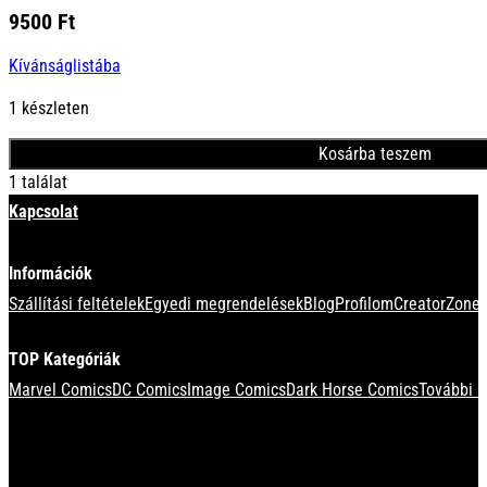
9500
Ft
Kívánságlistába
1 készleten
Kosárba teszem
1 találat
Kapcsolat
Információk
Szállítási feltételek
Egyedi megrendelések
Blog
Profilom
CreatorZone 
TOP Kategóriák
Marvel Comics
DC Comics
Image Comics
Dark Horse Comics
További k