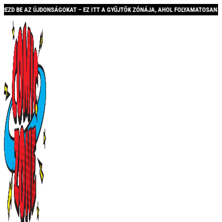
OKAT – EZ ITT A GYŰJTŐK ZÓNÁJA, AHOL FOLYAMATOSAN BŐVÜLŐ KÍNÁLATTAL ÉS A