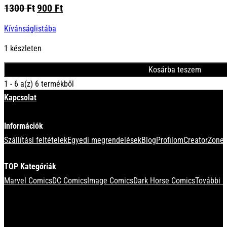
Original
Current
1300
Ft
900
Ft
price
price
Kívánságlistába
was:
is:
1300 Ft.
900 Ft.
1 készleten
Kosárba teszem
1 - 6 a(z) 6 termékből
Kapcsolat
Információk
Szállítási feltételek
Egyedi megrendelések
Blog
Profilom
CreatorZone 
TOP Kategóriák
Marvel Comics
DC Comics
Image Comics
Dark Horse Comics
További k