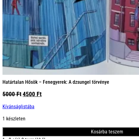
Határtalan Hősök – Fenegyerek: A dzsungel törvénye
Original
Current
5000
Ft
4500
Ft
price
price
Kívánságlistába
was:
is:
5000 Ft.
4500 Ft.
1 készleten
Kosárba teszem