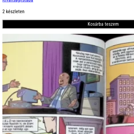
was:
is:
5000 Ft.
4500 Ft.
2 készleten
Kosárba teszem