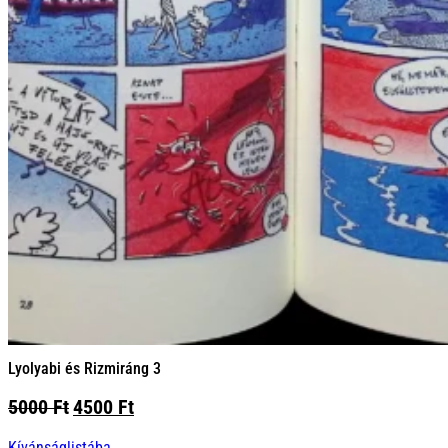
Lyolyabi és Rizmiráng 3
Original
Current
5000
Ft
4500
Ft
price
price
Kívánságlistába