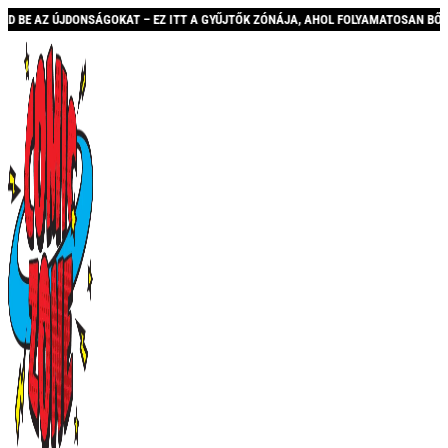
JDONSÁGOKAT – EZ ITT A GYŰJTŐK ZÓNÁJA, AHOL FOLYAMATOSAN BŐVÜLŐ KÍNÁLATTA