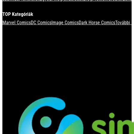
TOP Kategóriák
Marvel Comics
DC Comics
Image Comics
Dark Horse Comics
További k