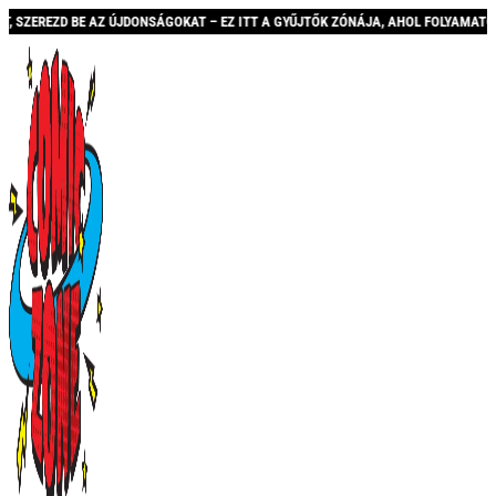
 AZ ÚJDONSÁGOKAT – EZ ITT A GYŰJTŐK ZÓNÁJA, AHOL FOLYAMATOSAN BŐVÜLŐ KÍN