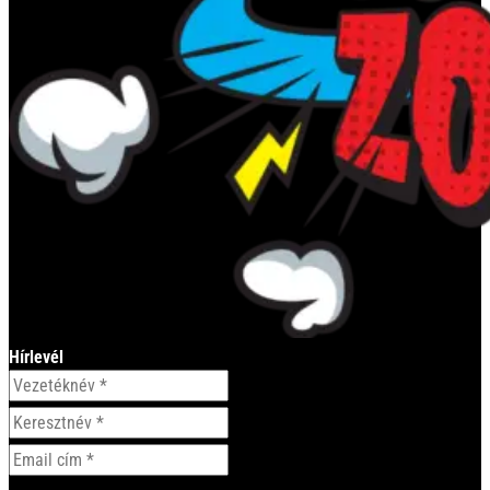
Hírlevél