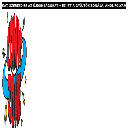
REZD BE AZ ÚJDONSÁGOKAT – EZ ITT A GYŰJTŐK ZÓNÁJA, AHOL FOLYAMATOSAN BŐV