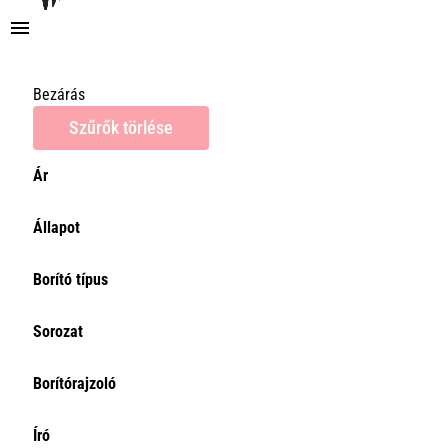
Bezárás
Szűrők törlése
Ár
Ár
Állapot
0Ft
Törlés
Borító típus
Sorozat
Borítórajzoló
Író