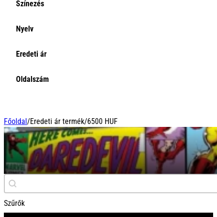
Színezés
Nyelv
Eredeti ár
Oldalszám
Főoldal
/
Eredeti ár termék
/
6500 HUF
6500 HUF
Keresés
Search content
Szűrők