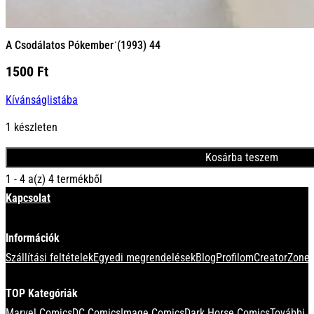
A Csodálatos Pókember˙(1993) 44
1500
Ft
Kívánságlistába
1 készleten
Kosárba teszem
1 - 4 a(z) 4 termékből
Kapcsolat
Információk
Szállítási feltételek
Egyedi megrendelések
Blog
Profilom
CreatorZone 
TOP Kategóriák
Marvel Comics
DC Comics
Image Comics
Dark Horse Comics
További k