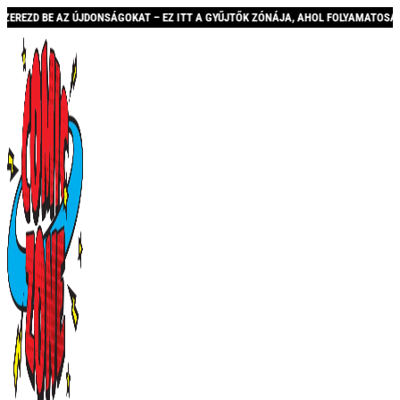
DONSÁGOKAT – EZ ITT A GYŰJTŐK ZÓNÁJA, AHOL FOLYAMATOSAN BŐVÜLŐ KÍNÁLATTA