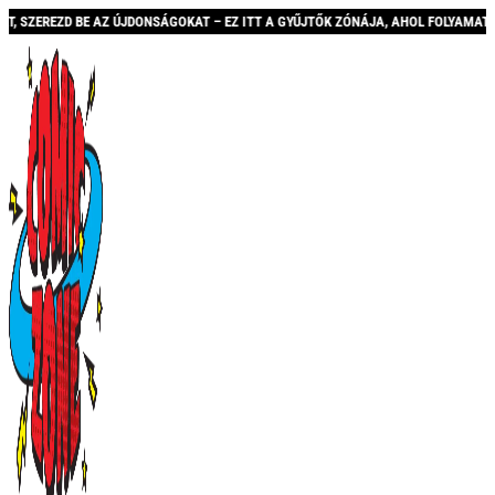
D BE AZ ÚJDONSÁGOKAT – EZ ITT A GYŰJTŐK ZÓNÁJA, AHOL FOLYAMATOSAN BŐVÜLŐ