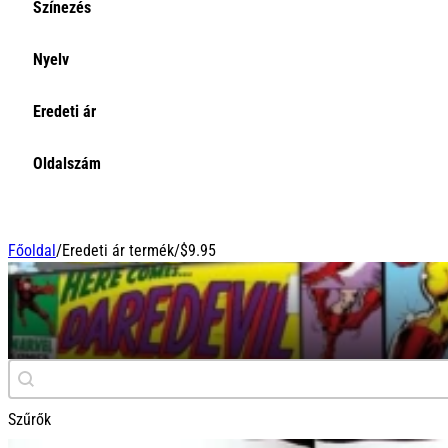
Színezés
Select content
Színezés
Select content
Select content
Nyelv
Nyelv
Select content
Select content
Eredeti ár
Eredeti ár
Select content
Oldalszám
Select content
Oldalszám
Select content
Select content
Főoldal
/
Eredeti ár termék
/
$9.95
$9.95
Keresés
Search content
Szűrők