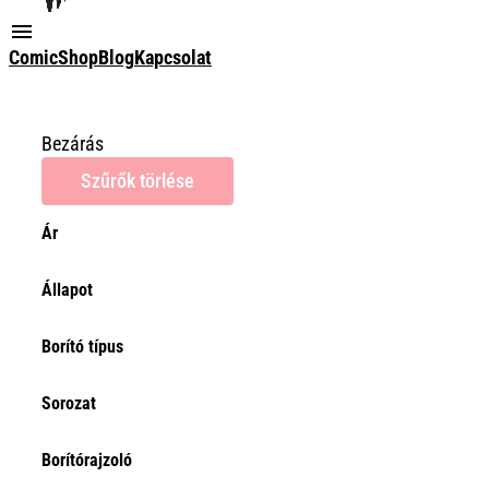
ComicShop
Blog
Kapcsolat
Bezárás
Szűrők törlése
Ár
Akciós
Akciós
(3)
Állapot
Állapot
Select content
Ár
Borító típus
Select content
1100Ft - 11500Ft
Törlés
Borító típus
Select content
Sorozat
Select content
Sorozat
Select content
Borítórajzoló
Select content