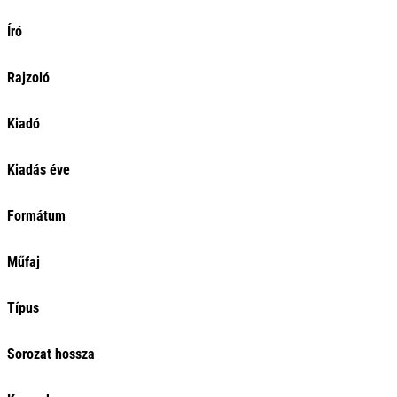
Borító rajzoló
Select content
Író
Select content
Író
Select content
Rajzoló
Select content
Rajzoló
Select content
Kiadó
Select content
Kiadó
Select content
Kiadás éve
Select content
Kiadás éve
Select content
Formátum
Select content
Formátum
Select content
Műfaj
Select content
Műfaj
Select content
Típus
Select content
Típus
Select content
Select content
Sorozat hossza
Sorozat hossza
Select content