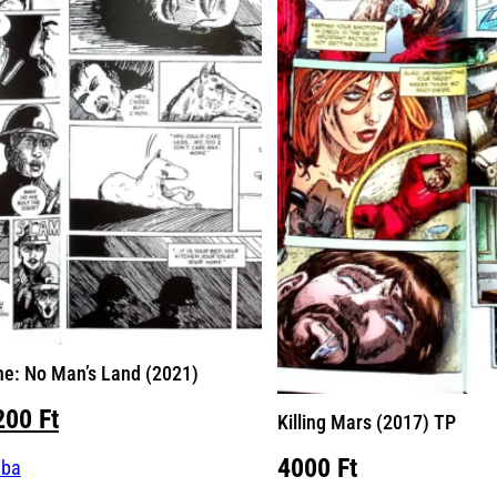
e: No Man’s Land (2021)
iginal
Current
200
Ft
Killing Mars (2017) TP
ice
price
4000
Ft
ába
as:
is: