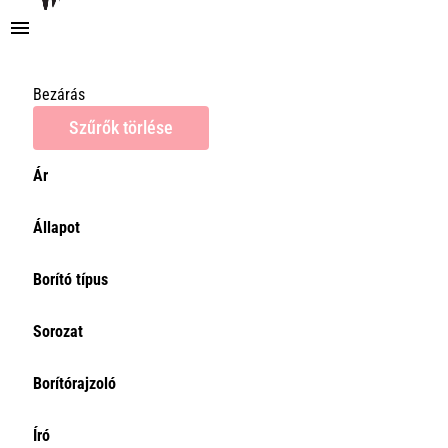
Bezárás
Szűrők törlése
Ár
Ár
Állapot
0Ft
Törlés
Borító típus
Sorozat
Borítórajzoló
Író