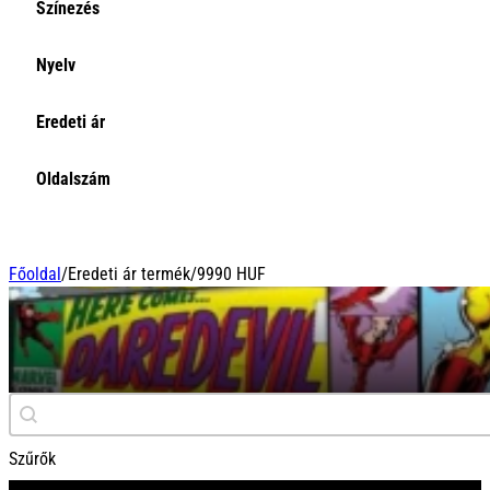
Színezés
Nyelv
Eredeti ár
Oldalszám
Főoldal
/
Eredeti ár termék
/
9990 HUF
9990 HUF
Keresés
Search content
Szűrők