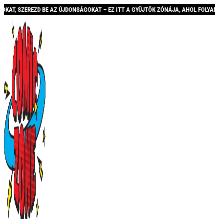
REZD BE AZ ÚJDONSÁGOKAT – EZ ITT A GYŰJTŐK ZÓNÁJA, AHOL FOLYAMATOSAN BŐV