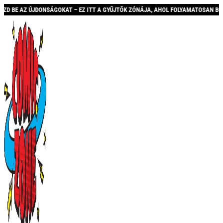
GOKAT – EZ ITT A GYŰJTŐK ZÓNÁJA, AHOL FOLYAMATOSAN BŐVÜLŐ KÍNÁLATTAL ÉS A