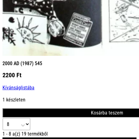
2000 AD (1987) 545
2200
Ft
Kívánságlistába
1 készleten
Kosárba teszem
Select number per page
1 - 8 a(z) 19 termékből