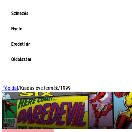
Korszak
Select content
Színezés
Select content
Színezés
Select content
Select content
Nyelv
Nyelv
Select content
Select content
Eredeti ár
Eredeti ár
Select content
Oldalszám
Select content
Oldalszám
Select content
Select content
Főoldal
/
Kiadás éve termék
/
1999
1999