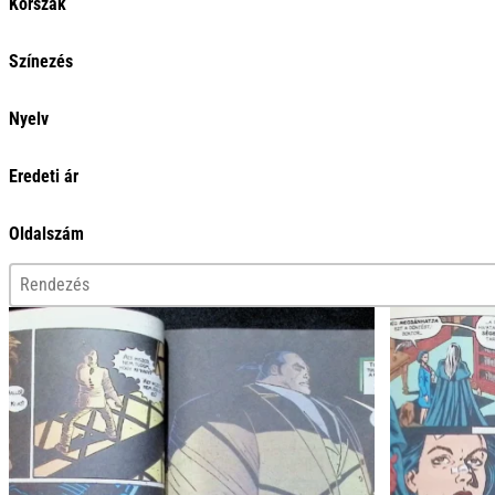
Korszak
Select content
Korszak
Select content
Színezés
Select content
Színezés
Select content
Select content
Nyelv
Nyelv
Select content
Select content
Eredeti ár
Eredeti ár
Select content
Oldalszám
Select content
Oldalszám
Rendezés
Select content
Sort content
Sort content
Select content