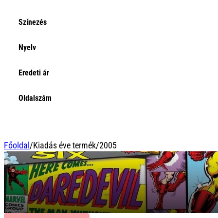
Korszak
Select content
Színezés
Select content
Színezés
Select content
Select content
Nyelv
Nyelv
Select content
Select content
Eredeti ár
Eredeti ár
Select content
Oldalszám
Select content
Oldalszám
Select content
Select content
Főoldal
/
Kiadás éve termék
/
2005
2005