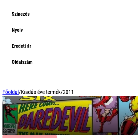
Korszak
Select content
Színezés
Select content
Színezés
Select content
Select content
Nyelv
Nyelv
Select content
Select content
Eredeti ár
Eredeti ár
Select content
Oldalszám
Select content
Oldalszám
Select content
Select content
Főoldal
/
Kiadás éve termék
/
2011
2011