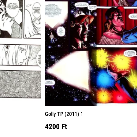
Golly TP (2011) 1
)
4200
Ft
ent