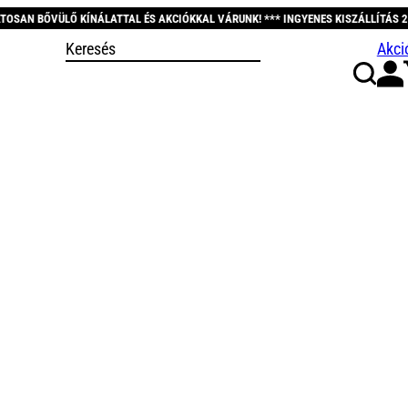
LATTAL ÉS AKCIÓKKAL VÁRUNK! *** INGYENES KISZÁLLÍTÁS 20.000 FT FELETT! *
Akci