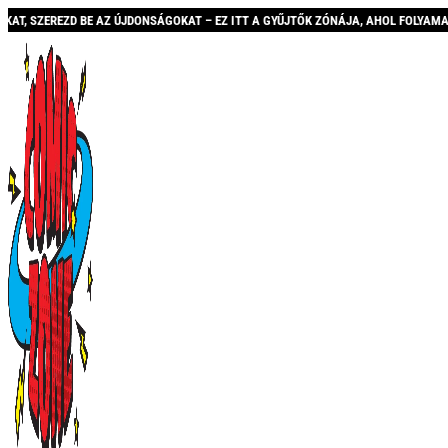
AZ ÚJDONSÁGOKAT – EZ ITT A GYŰJTŐK ZÓNÁJA, AHOL FOLYAMATOSAN BŐVÜLŐ KÍNÁ