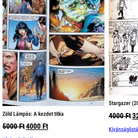
Stargazer (2
Zöld Lámpás: A kezdet titka
Or
4000
Ft
3
pr
Original
Current
5000
Ft
4000
Ft
Kívánságlist
w
price
price
40