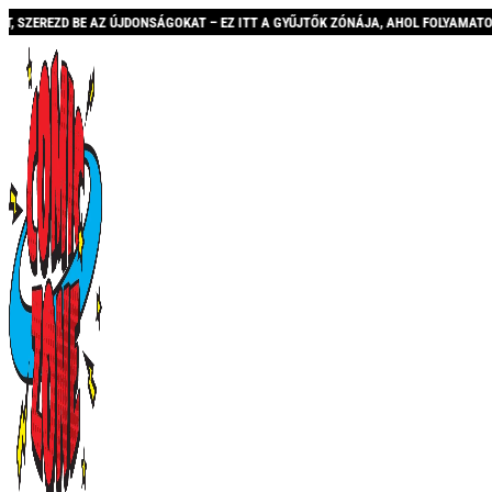
BE AZ ÚJDONSÁGOKAT – EZ ITT A GYŰJTŐK ZÓNÁJA, AHOL FOLYAMATOSAN BŐVÜLŐ K