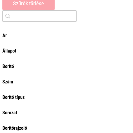
Szűrők törlése
Keresés
Search content
Ár
Akciós
Akciós
(1)
Állapot
Ár
Állapot
Select content
Borító
Select content
3290Ft
Törlés
Szám
Borító típus
Sorozat
Borítórajzoló