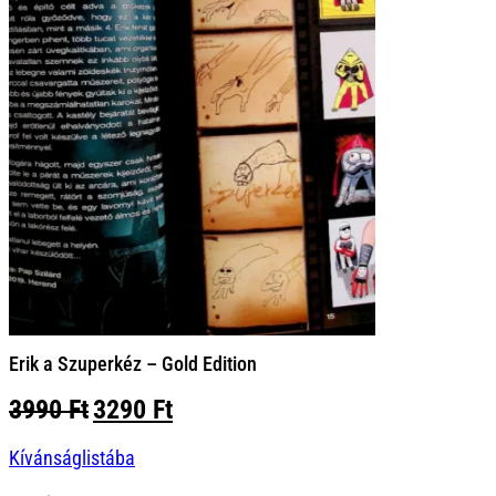
Erik a Szuperkéz – Gold Edition
Original
Current
3990
Ft
3290
Ft
price
price
Kívánságlistába
was:
is:
3990 Ft.
3290 Ft.