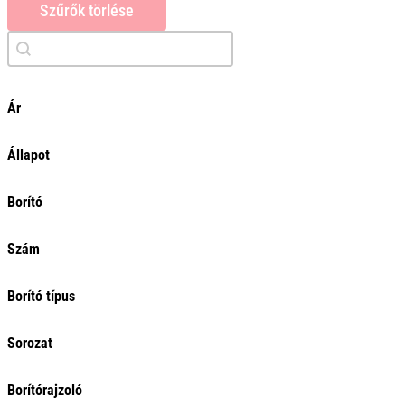
Szűrők törlése
Keresés
Search content
Ár
Akciós
Akciós
(1)
Állapot
Ár
Állapot
Select content
Borító
Select content
4000Ft
Törlés
Szám
Borító típus
Sorozat
Borítórajzoló