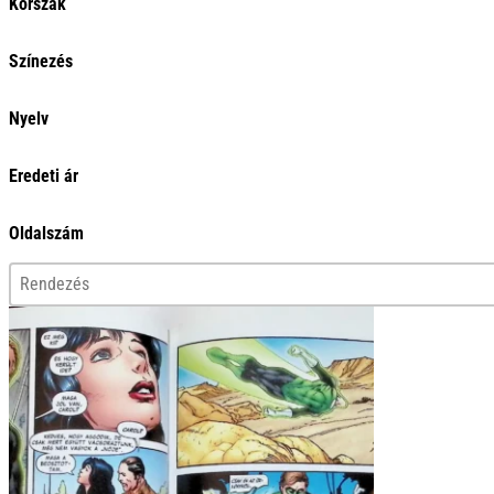
Korszak
Korszak
Select content
Színezés
Select content
Színezés
Select content
Select content
Nyelv
Nyelv
Select content
Select content
Eredeti ár
Eredeti ár
Select content
Oldalszám
Select content
Oldalszám
Rendezés
Select content
Sort content
Sort content
Select content