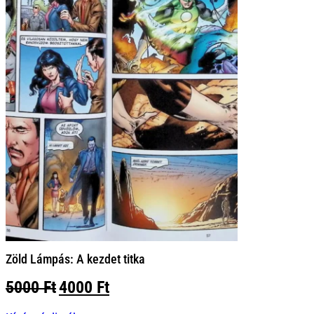
Zöld Lámpás: A kezdet titka
Original
Current
5000
Ft
4000
Ft
price
price