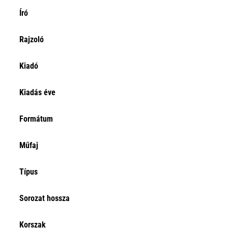
Író
Rajzoló
Kiadó
Kiadó
Select content
Kiadás éve
Select content
Kiadás éve
Select content
Formátum
Select content
Formátum
Select content
Műfaj
Select content
Műfaj
Select content
Típus
Select content
Sorozat hossza
Korszak