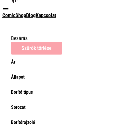
ComicShop
Blog
Kapcsolat
Bezárás
Szűrők törlése
Ár
Akciós
Akciós
(1)
Állapot
Állapot
Select content
Ár
Borító típus
Select content
4000Ft
Törlés
Sorozat
Borítórajzoló