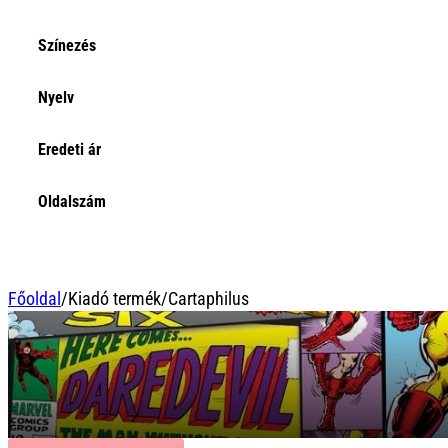
Korszak
Select content
Színezés
Select content
Színezés
Select content
Select content
Nyelv
Nyelv
Select content
Select content
Eredeti ár
Eredeti ár
Select content
Oldalszám
Select content
Oldalszám
Select content
Select content
Főoldal
/
Kiadó termék
/
Cartaphilus
Cartaphilus