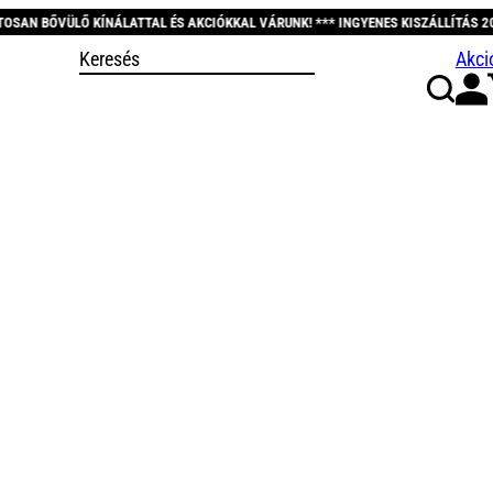
 KÍNÁLATTAL ÉS AKCIÓKKAL VÁRUNK! *** INGYENES KISZÁLLÍTÁS 20.000 FT FELE
Akci