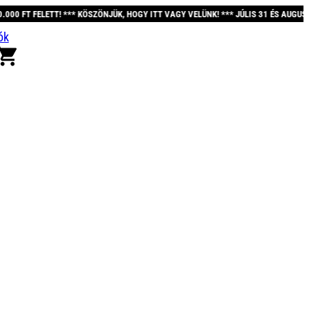
TT! *** KÖSZÖNJÜK, HOGY ITT VAGY VELÜNK! *** JÚLIS 31 ÉS AUGUSZTUS 12. K
ók