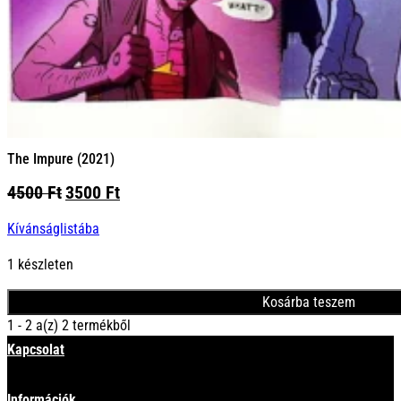
The Impure (2021)
Original
Current
4500
Ft
3500
Ft
price
price
Kívánságlistába
was:
is:
4500 Ft.
3500 Ft.
1 készleten
Kosárba teszem
1 - 2 a(z) 2 termékből
Kapcsolat
Információk