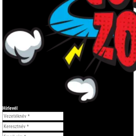
Hírlevél