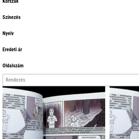
Korszak
Korszak
Select content
Színezés
Select content
Színezés
Select content
Select content
Nyelv
Nyelv
Select content
Select content
Eredeti ár
Eredeti ár
Select content
Oldalszám
Select content
Oldalszám
Rendezés
Select content
Sort content
Sort content
Select content