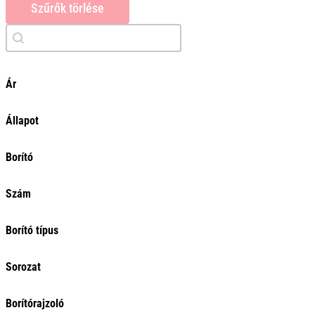
Szűrők törlése
Keresés
Search content
Ár
Ár
Állapot
3000Ft
Törlés
Állapot
Select content
Borító
Select content
Szám
Borító típus
Sorozat
Borítórajzoló