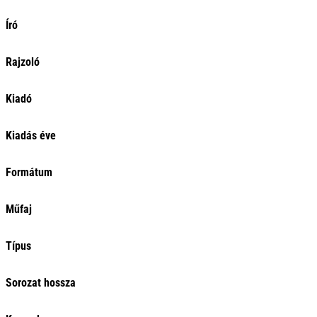
Borító rajzoló
Select content
Író
Select content
Író
Select content
Rajzoló
Select content
Rajzoló
Select content
Kiadó
Select content
Kiadó
Select content
Kiadás éve
Select content
Kiadás éve
Select content
Formátum
Select content
Formátum
Select content
Műfaj
Select content
Műfaj
Select content
Típus
Select content
Sorozat hossza