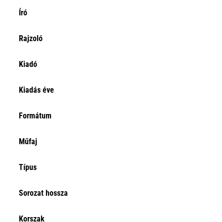
Borító rajzoló
Select content
Író
Select content
Író
Select content
Rajzoló
Select content
Rajzoló
Select content
Kiadó
Select content
Kiadó
Select content
Kiadás éve
Select content
Kiadás éve
Select content
Formátum
Select content
Formátum
Select content
Műfaj
Select content
Műfaj
Select content
Típus
Select content
Sorozat hossza
Korszak