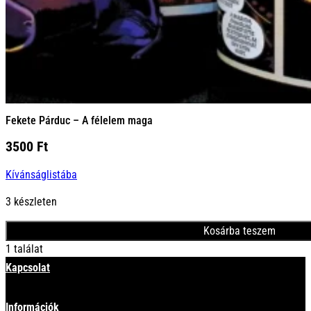
Fekete Párduc – A félelem maga
3500
Ft
Kívánságlistába
3 készleten
Kosárba teszem
1 találat
Kapcsolat
Információk