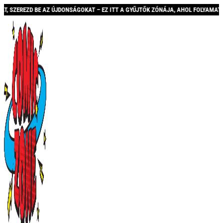
 AZ ÚJDONSÁGOKAT – EZ ITT A GYŰJTŐK ZÓNÁJA, AHOL FOLYAMATOSAN BŐVÜLŐ KÍN