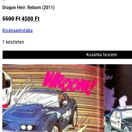
Dragon Heir: Reborn (2011)
Original
Current
5500
Ft
4500
Ft
price
price
Kívánságlistába
was:
is:
5500 Ft.
4500 Ft.
1 készleten
Kosárba teszem