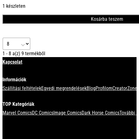
1300 Ft.
900 Ft.
1 készleten
Kosárba teszem
Select number per page
1 - 8 a(z) 9 termékből
Kapcsolat
Információk
Szállítási feltételek
Egyedi megrendelések
Blog
Profilom
CreatorZone 
TOP Kategóriák
Marvel Comics
DC Comics
Image Comics
Dark Horse Comics
További k