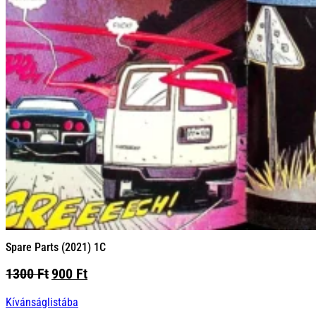
Spare Parts (2021) 1C
Original
Current
1300
Ft
900
Ft
price
price
Kívánságlistába
was:
is: