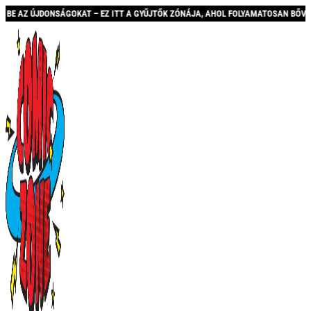
ÚJDONSÁGOKAT – EZ ITT A GYŰJTŐK ZÓNÁJA, AHOL FOLYAMATOSAN BŐVÜLŐ KÍNÁLAT