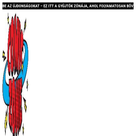
 – EZ ITT A GYŰJTŐK ZÓNÁJA, AHOL FOLYAMATOSAN BŐVÜLŐ KÍNÁLATTAL ÉS AKCIÓ