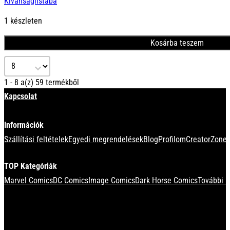
Kívánságlistába
1 készleten
Kosárba teszem
Select number per page
1 - 8 a(z) 59 termékből
Kapcsolat
Információk
Szállítási feltételek
Egyedi megrendelések
Blog
Profilom
CreatorZone 
TOP Kategóriák
Marvel Comics
DC Comics
Image Comics
Dark Horse Comics
További k