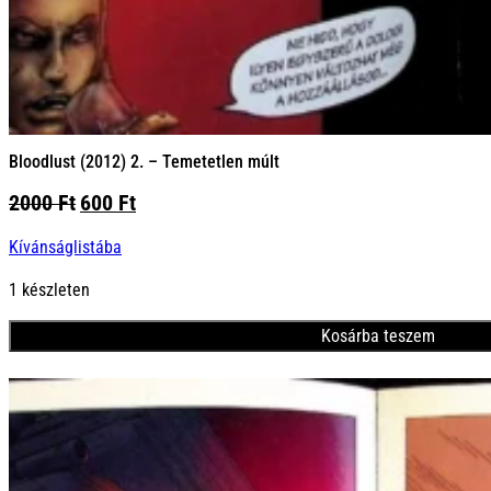
Bloodlust (2012) 2. – Temetetlen múlt
Original
Current
2000
Ft
600
Ft
price
price
Kívánságlistába
was:
is:
2000 Ft.
600 Ft.
1 készleten
Kosárba teszem