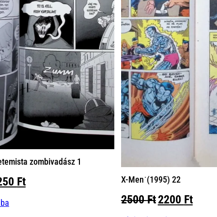
yetemista zombivadász 1
iginal
Current
X-Men˙(1995) 22
250
Ft
ice
price
Original
Curr
2500
Ft
2200
Ft
ába
as:
is:
price
price
00 Ft.
2250 Ft.