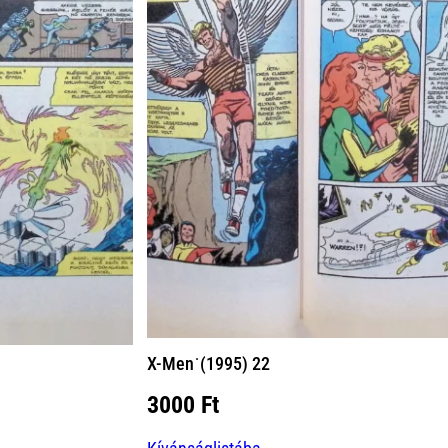
X-Men˙(1995) 22
3000
Ft
ent