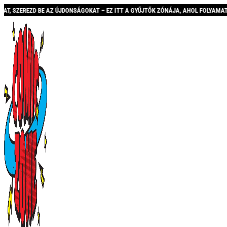
 AZ ÚJDONSÁGOKAT – EZ ITT A GYŰJTŐK ZÓNÁJA, AHOL FOLYAMATOSAN BŐVÜLŐ KÍN