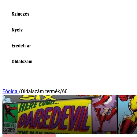
Korszak
Select content
Színezés
Select content
Színezés
Select content
Select content
Nyelv
Nyelv
Select content
Select content
Eredeti ár
Eredeti ár
Select content
Oldalszám
Select content
Oldalszám
Select content
Select content
Főoldal
/
Oldalszám termék
/
60
60