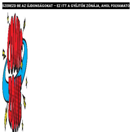
 BE AZ ÚJDONSÁGOKAT – EZ ITT A GYŰJTŐK ZÓNÁJA, AHOL FOLYAMATOSAN BŐVÜLŐ 