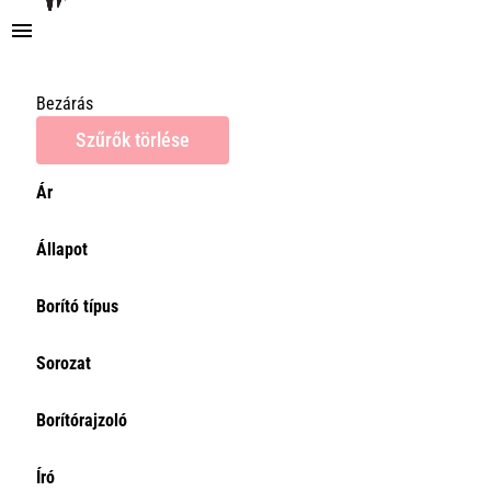
Bezárás
Szűrők törlése
Ár
Ár
Állapot
0Ft
Törlés
Borító típus
Sorozat
Borítórajzoló
Író