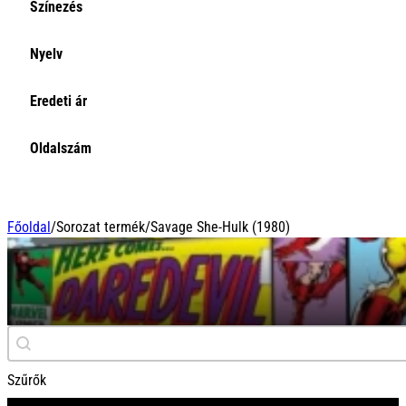
Színezés
Nyelv
Eredeti ár
Oldalszám
Főoldal
/
Sorozat termék
/
Savage She-Hulk (1980)
Savage She-Hulk (198
Keresés
Search content
Szűrők