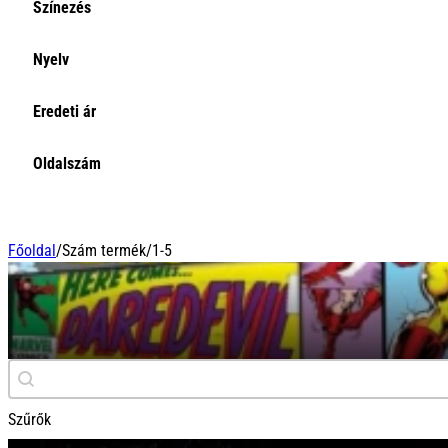
Színezés
Select content
Színezés
Select content
Select content
Nyelv
Nyelv
Select content
Select content
Eredeti ár
Eredeti ár
Select content
Oldalszám
Select content
Főoldal
/
Szám termék
/
1-5
1-5
Keresés
Search content
Szűrők