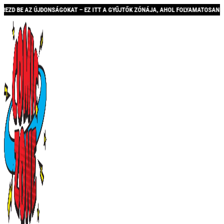
ÁGOKAT – EZ ITT A GYŰJTŐK ZÓNÁJA, AHOL FOLYAMATOSAN BŐVÜLŐ KÍNÁLATTAL ÉS