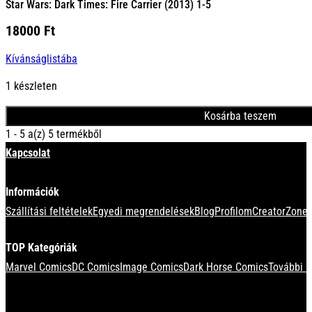
Star Wars: Dark Times: Fire Carrier (2013) 1-5
18000
Ft
Kívánságlistába
1 készleten
Kosárba teszem
1 - 5 a(z) 5 termékből
Kapcsolat
Információk
Szállítási feltételek
Egyedi megrendelések
Blog
Profilom
CreatorZone 
TOP Kategóriák
Marvel Comics
DC Comics
Image Comics
Dark Horse Comics
További k