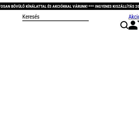
 KÍNÁLATTAL ÉS AKCIÓKKAL VÁRUNK! *** INGYENES KISZÁLLÍTÁS 20.000 FT FELE
Akci