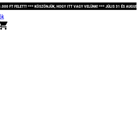
TT! *** KÖSZÖNJÜK, HOGY ITT VAGY VELÜNK! *** JÚLIS 31 ÉS AUGUSZTUS 12. K
ók