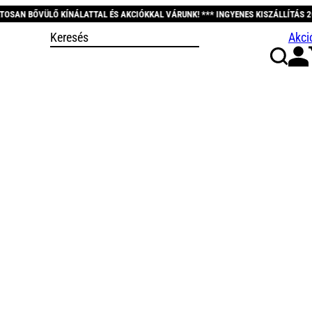
ÁLATTAL ÉS AKCIÓKKAL VÁRUNK! *** INGYENES KISZÁLLÍTÁS 20.000 FT FELETT! 
Akci