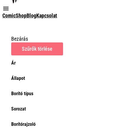
ComicShop
Blog
Kapcsolat
Bezárás
Szűrők törlése
Ár
Ár
Állapot
Törlés
Állapot
Select content
Borító típus
Sorozat
Sorozat
Select content
Borítórajzoló