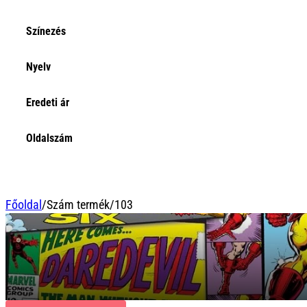
Korszak
Select content
Színezés
Színezés
Select content
Nyelv
Nyelv
Select content
Eredeti ár
Eredeti ár
Select content
Oldalszám
Oldalszám
Select content
Főoldal
/
Szám termék
/
103
103