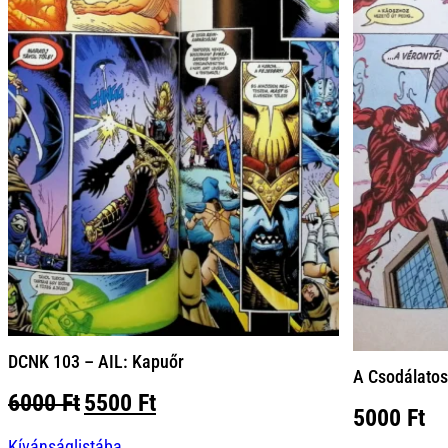
DCNK 103 – AIL: Kapuőr
A Csodálato
Original
Current
6000
Ft
5500
Ft
5000
Ft
price
price
Kívánságlistába