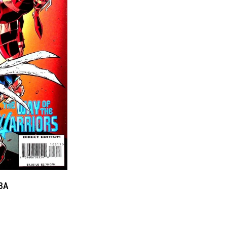
03A
ent