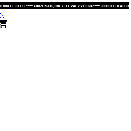
*** KÖSZÖNJÜK, HOGY ITT VAGY VELÜNK! *** JÚLIS 31 ÉS AUGUSZTUS 12. KÖZÖT
ók