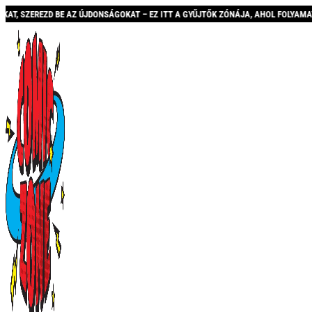
 AZ ÚJDONSÁGOKAT – EZ ITT A GYŰJTŐK ZÓNÁJA, AHOL FOLYAMATOSAN BŐVÜLŐ KÍN