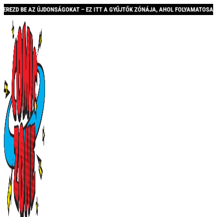
JDONSÁGOKAT – EZ ITT A GYŰJTŐK ZÓNÁJA, AHOL FOLYAMATOSAN BŐVÜLŐ KÍNÁLATT