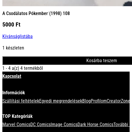
A Csodálatos Pókember˙(1998) 108
5000
Ft
Kívánságlistába
1 készleten
Kosárba teszem
1 - 4 a(z) 4 termékből
Kapcsolat
Információk
Szállítási feltételek
Egyedi megrendelések
Blog
Profilom
CreatorZone 
TOP Kategóriák
Marvel Comics
DC Comics
Image Comics
Dark Horse Comics
További k