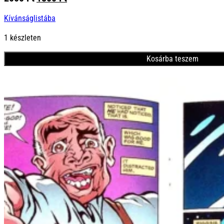
price
price
Kívánságlistába
was:
is:
2000 Ft.
1800 Ft.
1 készleten
Kosárba teszem