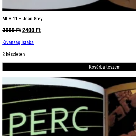
MLH 11 – Jean Grey
Original
Current
3000
Ft
2400
Ft
price
price
Kívánságlistába
was:
is:
3000 Ft.
2400 Ft.
2 készleten
Kosárba teszem