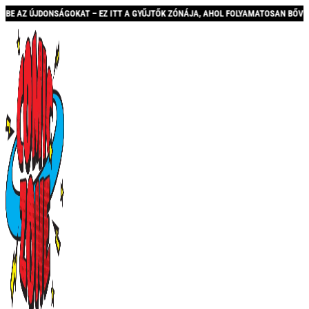
 EZ ITT A GYŰJTŐK ZÓNÁJA, AHOL FOLYAMATOSAN BŐVÜLŐ KÍNÁLATTAL ÉS AKCIÓKK