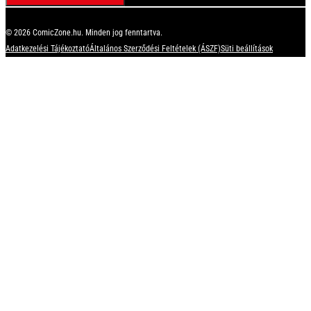
© 2026 ComicZone.hu. Minden jog fenntartva.
Adatkezelési Tájékoztató
Általános Szerződési Feltételek (ÁSZF)
Süti beállítások