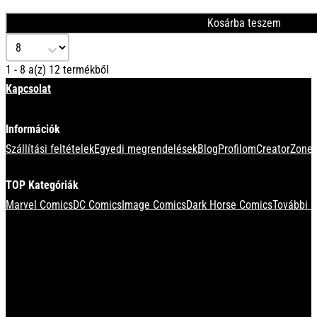
Kosárba teszem
Select number per page
1 - 8 a(z) 12 termékből
Kapcsolat
Információk
Szállítási feltételek
Egyedi megrendelések
Blog
Profilom
CreatorZone 
TOP Kategóriák
Marvel Comics
DC Comics
Image Comics
Dark Horse Comics
További k