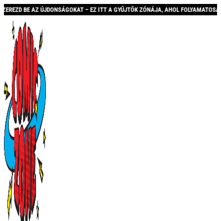
DONSÁGOKAT – EZ ITT A GYŰJTŐK ZÓNÁJA, AHOL FOLYAMATOSAN BŐVÜLŐ KÍNÁLATTA