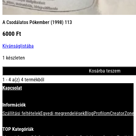
A Csodálatos Pókember˙(1998) 113
6000
Ft
Kívánságlistába
1 készleten
Kosárba teszem
1 - 4 a(z) 4 termékből
Kapcsolat
Információk
Szállítási feltételek
Egyedi megrendelések
Blog
Profilom
CreatorZone 
TOP Kategóriák