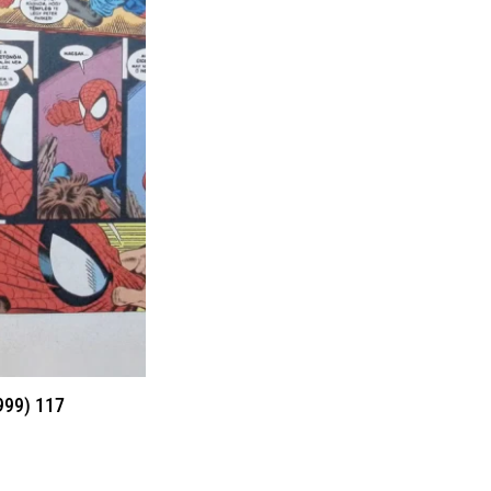
999) 117