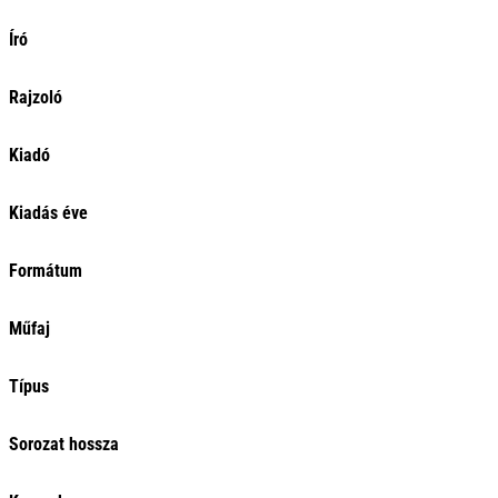
Író
Rajzoló
Kiadó
Kiadó
Select content
Kiadás éve
Select content
Kiadás éve
Select content
Formátum
Select content
Formátum
Select content
Műfaj
Select content
Műfaj
Select content
Típus
Select content
Típus
Select content
Select content
Sorozat hossza