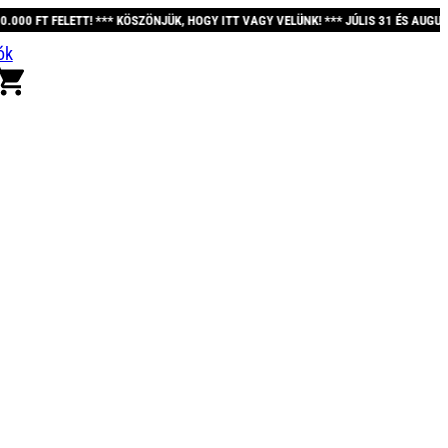
ETT! *** KÖSZÖNJÜK, HOGY ITT VAGY VELÜNK! *** JÚLIS 31 ÉS AUGUSZTUS 12. 
ók