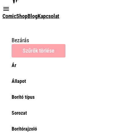
ComicShop
Blog
Kapcsolat
Bezárás
Szűrők törlése
Ár
Ár
Állapot
5000Ft - 6000Ft
Törlés
Állapot
Select content
Borító típus
Select content
Sorozat
Sorozat
Select content
Borítórajzoló
Select content