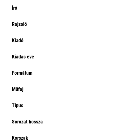
Borító rajzoló
Select content
Író
Select content
Író
Select content
Rajzoló
Select content
Rajzoló
Select content
Kiadó
Select content
Kiadó
Select content
Kiadás éve
Select content
Kiadás éve
Select content
Formátum
Select content
Formátum
Select content
Műfaj
Select content
Műfaj
Select content
Típus
Select content
Sorozat hossza
Korszak