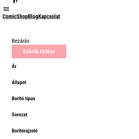
ComicShop
Blog
Kapcsolat
Bezárás
Szűrők törlése
Ár
Ár
Állapot
2400Ft
Törlés
Állapot
Select content
Borító típus
Select content
Sorozat
Sorozat
Select content
Borítórajzoló
Select content