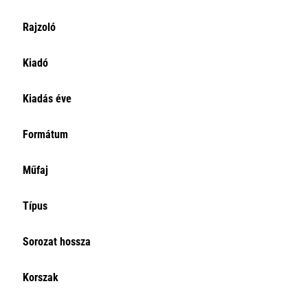
Író
Select content
Rajzoló
Select content
Rajzoló
Select content
Kiadó
Select content
Kiadó
Select content
Kiadás éve
Select content
Kiadás éve
Select content
Formátum
Select content
Formátum
Select content
Műfaj
Select content
Műfaj
Select content
Típus
Select content
Sorozat hossza
Korszak
Korszak
Select content