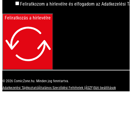
Feliratkozom a hírlevélre és elfogadom az Adatkezelési Tá
Feliratkozás a hírlevélre
© 2026 ComicZone.hu. Minden jog fenntartva.
Adatkezelési Tájékoztató
Általános Szerződési Feltételek (ÁSZF)
Süti beállítások