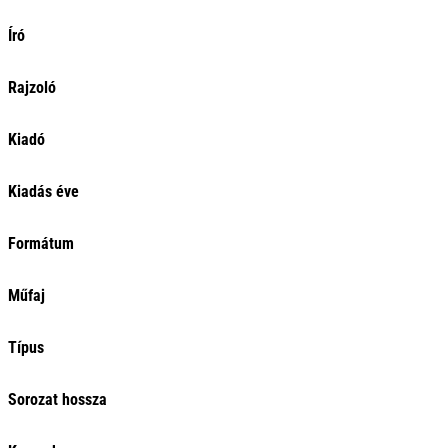
Borító rajzoló
Select content
Író
Select content
Író
Select content
Rajzoló
Select content
Rajzoló
Select content
Kiadó
Select content
Kiadó
Select content
Kiadás éve
Select content
Kiadás éve
Select content
Formátum
Select content
Formátum
Select content
Műfaj
Select content
Műfaj
Select content
Típus
Select content
Sorozat hossza