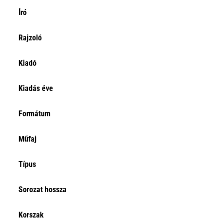
Borító rajzoló
Select content
Író
Select content
Író
Select content
Rajzoló
Select content
Rajzoló
Select content
Kiadó
Select content
Kiadó
Select content
Kiadás éve
Select content
Kiadás éve
Select content
Formátum
Select content
Formátum
Select content
Műfaj
Select content
Műfaj
Select content
Típus
Select content
Sorozat hossza
Korszak