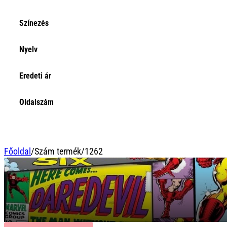
Korszak
Select content
Színezés
Select content
Színezés
Select content
Select content
Nyelv
Nyelv
Select content
Select content
Eredeti ár
Eredeti ár
Select content
Oldalszám
Select content
Oldalszám
Select content
Select content
Főoldal
/
Szám termék
/
1262
1262