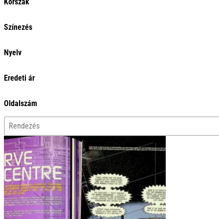
Korszak
Korszak
Select content
Színezés
Select content
Színezés
Select content
Select content
Nyelv
Nyelv
Select content
Select content
Eredeti ár
Eredeti ár
Select content
Oldalszám
Select content
Rendezés
Sort content
Sort content