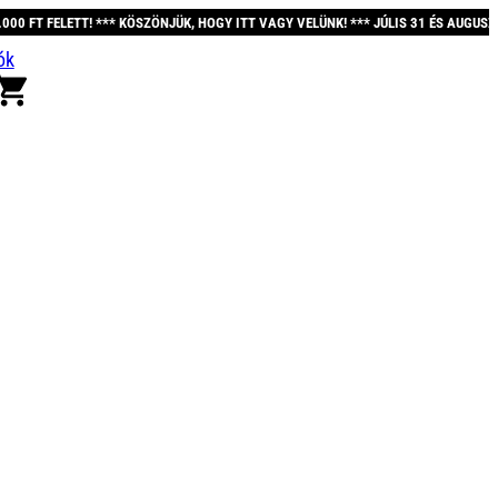
T! *** KÖSZÖNJÜK, HOGY ITT VAGY VELÜNK! *** JÚLIS 31 ÉS AUGUSZTUS 12. KÖ
ók