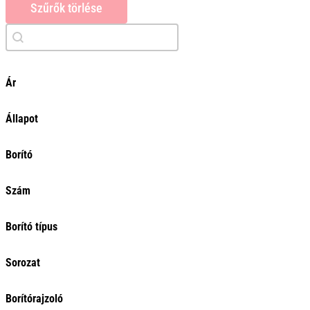
Szűrők törlése
Keresés
Search content
Ár
Ár
Állapot
2500Ft
Törlés
Állapot
Select content
Borító
Select content
Borito
Select content
Szám
Select content
Szam
Select content
Borító típus
Select content
Sorozat
Sorozat
Select content
Borítórajzoló
Select content