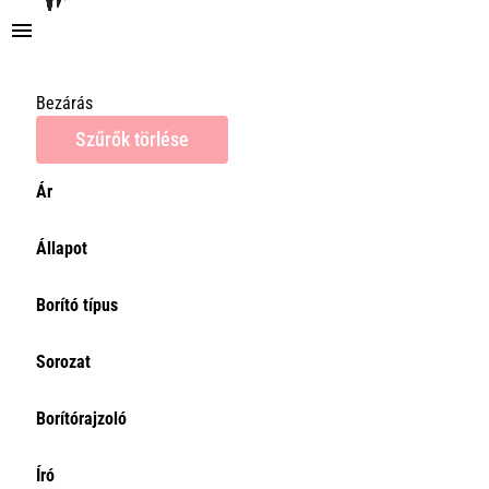
Bezárás
Szűrők törlése
Ár
Ár
Állapot
2000Ft
Törlés
Állapot
Select content
Borító típus
Select content
Sorozat
Sorozat
Select content
Borítórajzoló
Select content
Borító rajzoló
Select content
Író
Select content