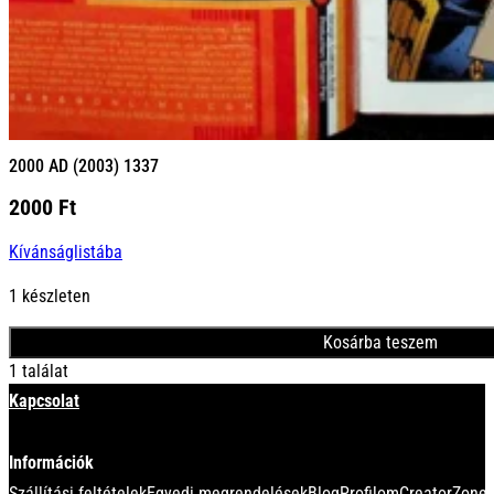
2000 AD (2003) 1337
2000
Ft
Kívánságlistába
1 készleten
Kosárba teszem
1 találat
Kapcsolat
Információk
Szállítási feltételek
Egyedi megrendelések
Blog
Profilom
CreatorZone 