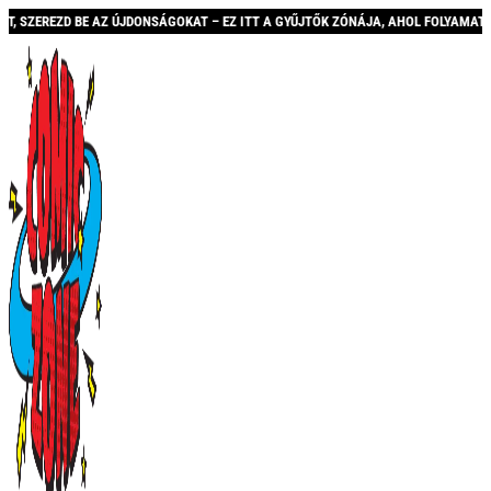
AZ ÚJDONSÁGOKAT – EZ ITT A GYŰJTŐK ZÓNÁJA, AHOL FOLYAMATOSAN BŐVÜLŐ KÍNÁ