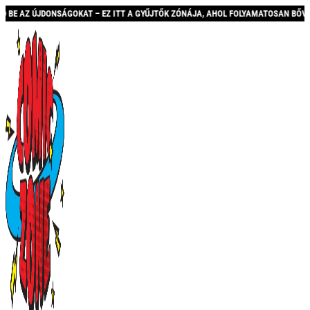
DONSÁGOKAT – EZ ITT A GYŰJTŐK ZÓNÁJA, AHOL FOLYAMATOSAN BŐVÜLŐ KÍNÁLATTA