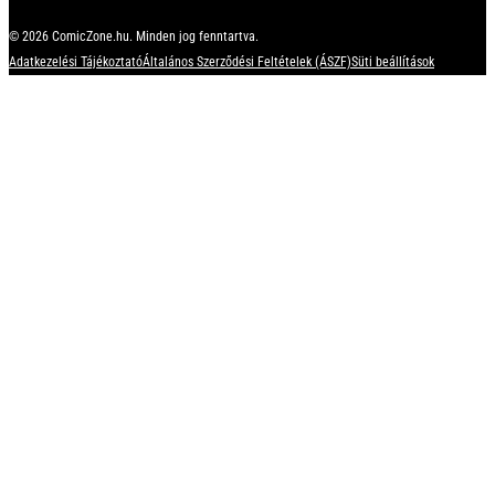
© 2026 ComicZone.hu. Minden jog fenntartva.
Adatkezelési Tájékoztató
Általános Szerződési Feltételek (ÁSZF)
Süti beállítások