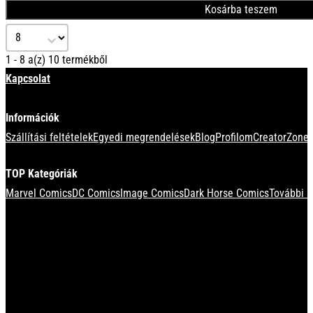
Kosárba teszem
Select number per page
1 - 8 a(z) 10 termékből
Kapcsolat
Információk
Szállítási feltételek
Egyedi megrendelések
Blog
Profilom
CreatorZone 
TOP Kategóriák
Marvel Comics
DC Comics
Image Comics
Dark Horse Comics
További k