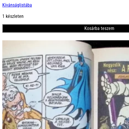
Kívánságlistába
was:
is:
2000 Ft.
1800 Ft.
1 készleten
Kosárba teszem