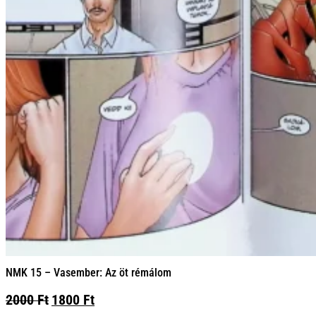
NMK 15 – Vasember: Az öt rémálom
Original
Current
2000
Ft
1800
Ft
price
price