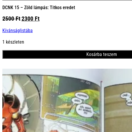
DCNK 15 – Zöld lámpás: Titkos eredet
Original
Current
2500
Ft
2300
Ft
price
price
Kívánságlistába
was:
is:
2500 Ft.
2300 Ft.
1 készleten
Kosárba teszem