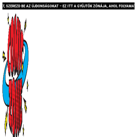
E AZ ÚJDONSÁGOKAT – EZ ITT A GYŰJTŐK ZÓNÁJA, AHOL FOLYAMATOSAN BŐVÜLŐ KÍ