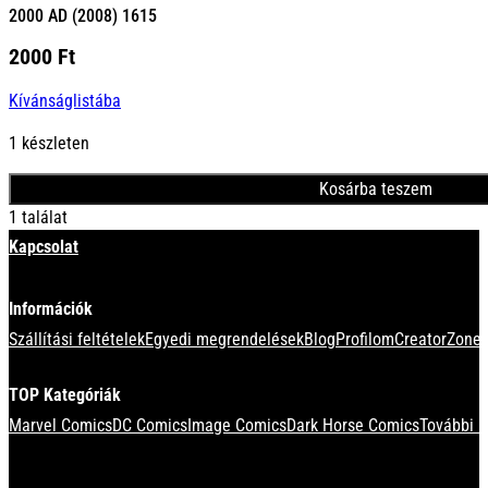
2000 AD (2008) 1615
2000
Ft
Kívánságlistába
1 készleten
Kosárba teszem
1 találat
Kapcsolat
Információk
Szállítási feltételek
Egyedi megrendelések
Blog
Profilom
CreatorZone 
TOP Kategóriák
Marvel Comics
DC Comics
Image Comics
Dark Horse Comics
További k