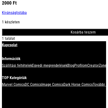
2000
Ft
Kívánságlistába
1 készleten
Kosárba teszem
1 találat
Kapcsolat
Információk
Szállítási feltételek
Egyedi megrendelések
Blog
Profilom
CreatorZone 
TOP Kategóriák
Marvel Comics
DC Comics
Image Comics
Dark Horse Comics
További k