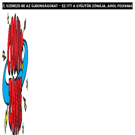
E AZ ÚJDONSÁGOKAT – EZ ITT A GYŰJTŐK ZÓNÁJA, AHOL FOLYAMATOSAN BŐVÜLŐ KÍ