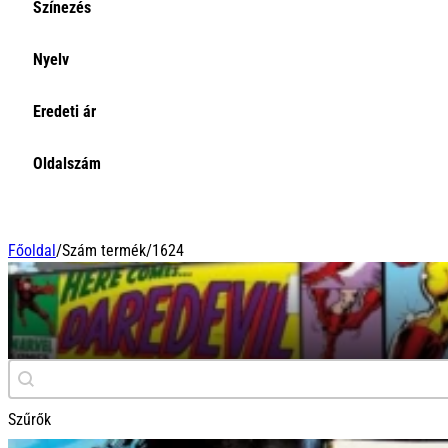
Színezés
Select content
Színezés
Select content
Select content
Nyelv
Nyelv
Select content
Select content
Eredeti ár
Eredeti ár
Select content
Oldalszám
Select content
Főoldal
/
Szám termék
/
1624
1624
Keresés
Search content
Szűrők